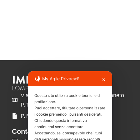
My Agile Privacy®
✕
Via Anna Magnani 15/A 29013 Carpaneto
Questo sito utilizza cookie tecnici e di
profilazione.
P.no (Piacenza)
Puoi accettare, rifiutare o personalizzare
i cookie premendo i pulsanti desiderati.
P.IVA: 01484800337
Chiudendo questa informativa
continuerai senza accettare.
Contatti
Accettando, sei consapevole che i tuoi
dati personali possono essere raccolti