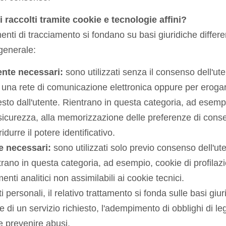
i raccolti tramite cookie e tecnologie affini?
rumenti di tracciamento si fondano su basi giuridiche differ
 generale:
ente necessari:
sono utilizzati senza il consenso dell'ute
una rete di comunicazione elettronica oppure per erogare
sto dall'utente. Rientrano in questa categoria, ad esemp
a sicurezza, alla memorizzazione delle preferenze di conse
idurre il potere identificativo.
e necessari:
sono utilizzati solo previo consenso dell'ute
rano in questa categoria, ad esempio, cookie di profilazi
ti analitici non assimilabili ai cookie tecnici.
i personali, il relativo trattamento si fonda sulle basi gi
e di un servizio richiesto, l'adempimento di obblighi di leg
e prevenire abusi.